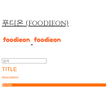
푸디온 (foodieon)
TITLE
description
Button