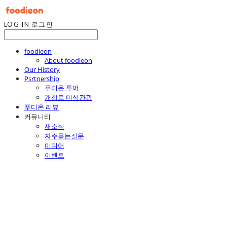
LOG IN
로그인
foodieon
About foodieon
Our History
Psrtnership
푸디온 투어
개항로 미식관광
푸디온 리뷰
커뮤니티
새소식
자주묻는질문
미디어
이벤트