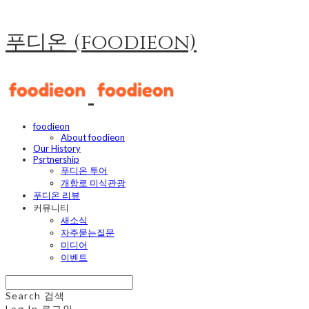
푸디온 (foodieon)
foodieon
About foodieon
Our History
Psrtnership
푸디온 투어
개항로 미식관광
푸디온 리뷰
커뮤니티
새소식
자주묻는질문
미디어
이벤트
Search
검색
Log In
로그인