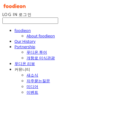
LOG IN
로그인
foodieon
About foodieon
Our History
Psrtnership
푸디온 투어
개항로 미식관광
푸디온 리뷰
커뮤니티
새소식
자주묻는질문
미디어
이벤트