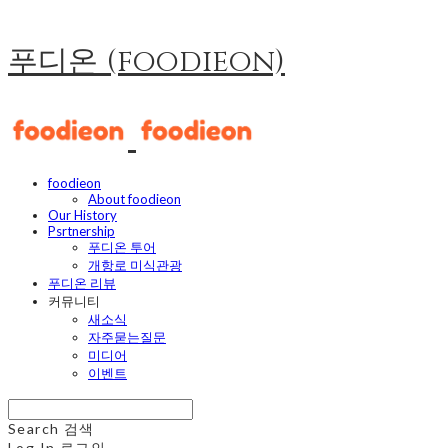
푸디온 (foodieon)
foodieon
About foodieon
Our History
Psrtnership
푸디온 투어
개항로 미식관광
푸디온 리뷰
커뮤니티
새소식
자주묻는질문
미디어
이벤트
Search
검색
Log In
로그인