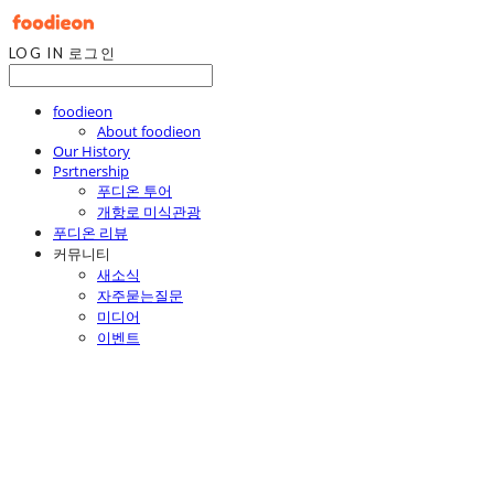
LOG IN
로그인
foodieon
About foodieon
Our History
Psrtnership
푸디온 투어
개항로 미식관광
푸디온 리뷰
커뮤니티
새소식
자주묻는질문
미디어
이벤트