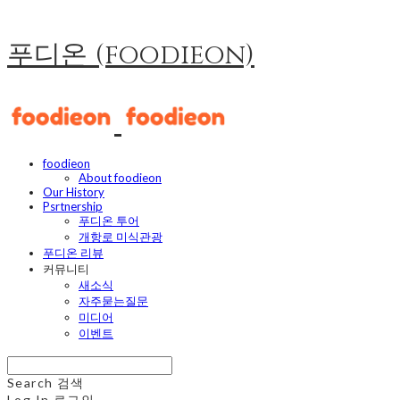
푸디온 (foodieon)
foodieon
About foodieon
Our History
Psrtnership
푸디온 투어
개항로 미식관광
푸디온 리뷰
커뮤니티
새소식
자주묻는질문
미디어
이벤트
Search
검색
Log In
로그인