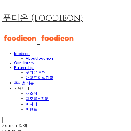
푸디온 (foodieon)
foodieon
About foodieon
Our History
Psrtnership
푸디온 투어
개항로 미식관광
푸디온 리뷰
커뮤니티
새소식
자주묻는질문
미디어
이벤트
Search
검색
Log In
로그인