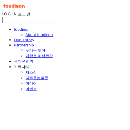
LOG IN
로그인
foodieon
About foodieon
Our History
Psrtnership
푸디온 투어
개항로 미식관광
푸디온 리뷰
커뮤니티
새소식
자주묻는질문
미디어
이벤트