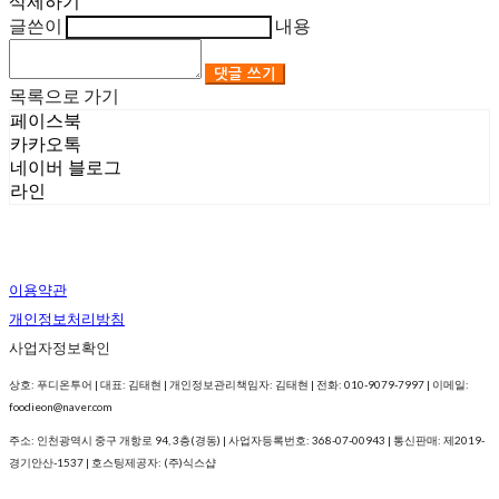
삭제하기
글쓴이
내용
댓글 쓰기
목록으로 가기
페이스북
카카오톡
네이버 블로그
라인
이용약관
개인정보처리방침
사업자정보확인
상호: 푸디온투어 | 대표: 김태현 | 개인정보관리책임자: 김태현 | 전화: 010-9079-7997 | 이메일:
foodieon@naver.com
주소: 인천광역시 중구 개항로 94, 3층(경동) | 사업자등록번호:
368-07-00943
| 통신판매:
제2019-
경기안산-1537
| 호스팅제공자: (주)식스샵